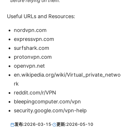
before relying on them.
Useful URLs and Resources:
nordvpn.com
expressvpn.com
surfshark.com
protonvpn.com
openvpn.net
en.wikipedia.org/wiki/Virtual_private_netwo
rk
reddit.com/r/VPN
bleepingcomputer.com/vpn
security.google.com/vpn-help
发布:
2026-03-15
·
更新:
2026-05-10