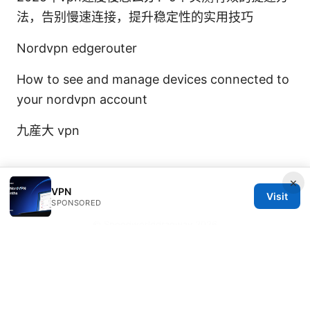
法，告别慢速连接，提升稳定性的实用技巧
Nordvpn edgerouter
How to see and manage devices connected to
your nordvpn account
九産大 vpn
×
VPN
Visit
SPONSORED
© Speedworlddragway 2026
Speedworlddragway Group LLC
100 W 1st Street
Los Angeles, CA, 90013