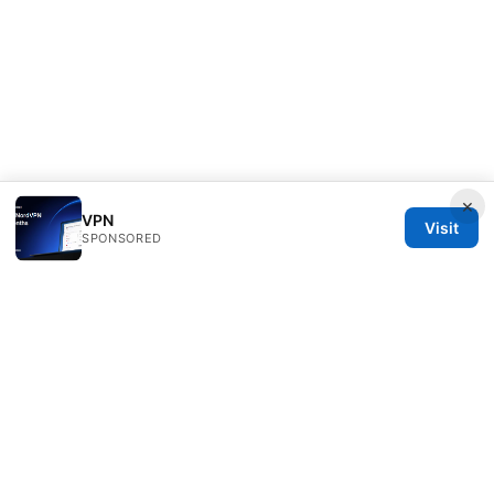
×
VPN
Visit
SPONSORED
Speedworlddragway Group LLC
100 W 1st Street
Los Angeles, CA, 90013
US
editorial@speedworlddragway.com
+1-212-555-0168
About
Privacy Policy
Terms of Use