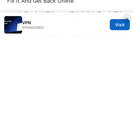
Fix It And Get Back Online
Vpn资质：全面评估 VPN 服务商的资质、合规性
×
与隐私承诺指南
VPN
Visit
SPONSORED
翻墙vpn安卓全流程指南：选择VPN、设置、速度
对比、隐私保护与常见问题
使用vpn 的完整指南：从基础概念到购买、设置、
隐私保护与跨境访问的实用技巧
免费机场：VPN
使用指南、稳定性评估与安全考量
Nordvpn 中国 2025：连接难题全解析与实用指南
深度解析、对比与实操要点