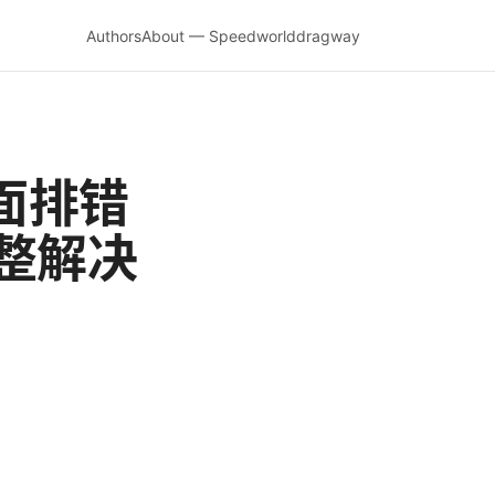
Authors
About — Speedworlddragway
面排错
整解决