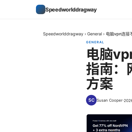
Speedworlddragway
Speedworlddragway
›
General
›
电脑vpn连
GENERAL
电脑v
指南：
方案
Susan Cooper
·
202