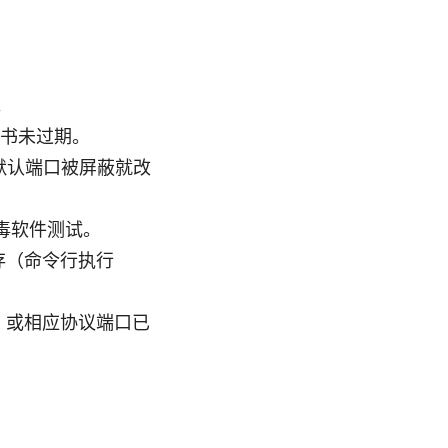
。
证书未过期。
，若默认端口被屏蔽就改
杀毒软件测试。
 缓存（命令行执行
PN）或相应协议端口已