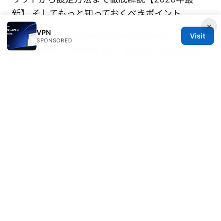
新】 そしてもっと知っておくべきポイント
×
VPN
Setting up private internet access with
Visit
SPONSORED
qbittorrent in docker your step by step guide
Vpn排行榜：全面对比与实用评测，助你选择最适
合的VPN
© Speedworlddragway 2026
Speedworlddragway Group LLC
100 W 1st Street
Los Angeles, CA, 90013
US