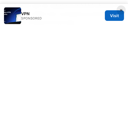
Najlepsze vpn do ogladania polskiej telewizji za
×
granica w 2026 roku: kompletny przewodnik,
VPN
Visit
SPONSORED
ranking i praktyczne porady
© Speedworlddragway 2026
Speedworlddragway Group LLC
100 W 1st Street
Los Angeles, CA, 90013
US
editorial@speedworlddragway.com
+1-212-555-0168
About
Privacy Policy
Terms of Use