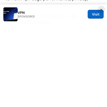
pricing, setup, and alternatives
×
VPN
Visit
悟空vpn：完整评测与使用指南｜速度、隐私保
SPONSORED
护、跨境解锁与价格对比
Is pia vpn free and what you need to know
about Private Internet Access pricing, free
options, trials, and value
© Speedworlddragway 2026
Speedworlddragway Group LLC
100 W 1st Street