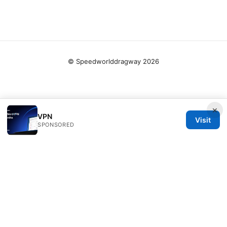
© Speedworlddragway 2026
×
VPN
Visit
SPONSORED
Speedworlddragway Group LLC
100 W 1st Street
Los Angeles, CA, 90013
US
editorial@speedworlddragway.com
+1-212-555-0168
About
Privacy Policy
Terms of Use