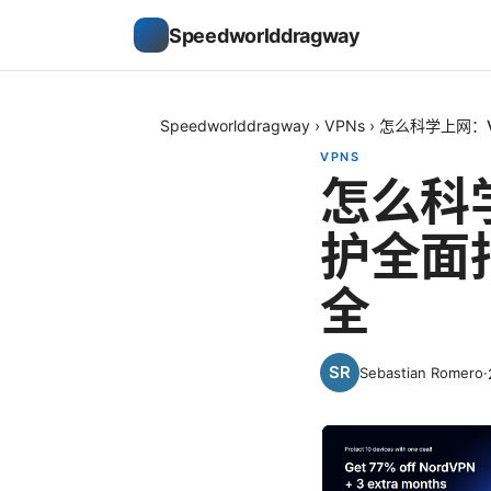
Speedworlddragway
Speedworlddragway
›
VPNs
›
怎么科学上网：
VPNS
怎么科
护全面
全
Sebastian Romero
·