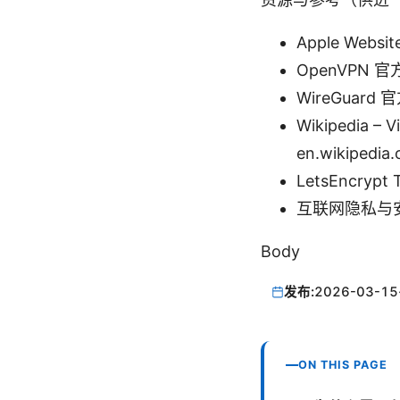
Apple Websit
OpenVPN 官方
WireGuard 
Wikipedia – V
en.wikipedia.
LetsEncrypt 
互联网隐私与安
Body
发布:
2026-03-15
ON THIS PAGE