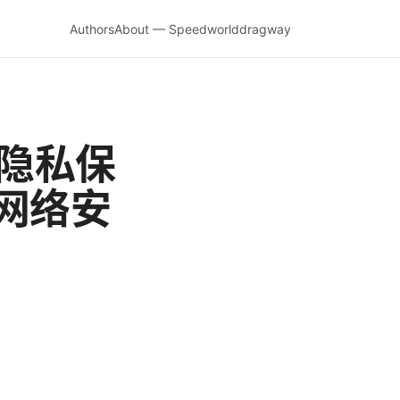
Authors
About — Speedworlddragway
与隐私保
网络安