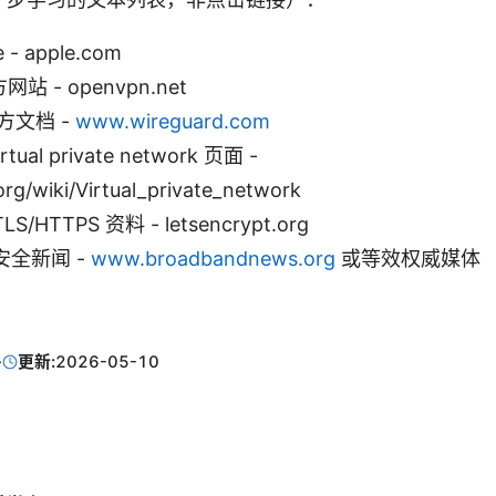
e - apple.com
网站 - openvpn.net
官方文档 -
www.wireguard.com
irtual private network 页面 -
org/wiki/Virtual_private_network
TLS/HTTPS 资料 - letsencrypt.org
全新闻 -
www.broadbandnews.org
或等效权威媒体
·
更新:
2026-05-10