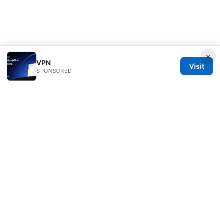
×
VPN
Visit
SPONSORED
Speedworlddragway Group LLC
100 W 1st Street
Los Angeles, CA, 90013
US
editorial@speedworlddragway.com
+1-212-555-0168
About
Privacy Policy
Terms of Use