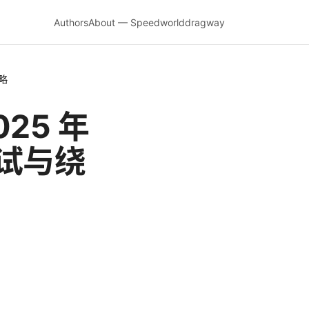
Authors
About — Speedworlddragway
略
25 年
试与绕