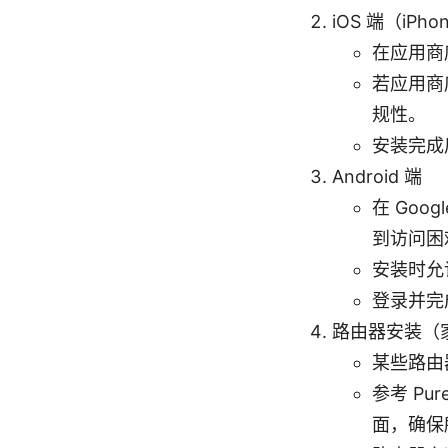
iOS 端（iPhon
在应用商店
若应用商
规性。
安装完成
Android 端
在 Goo
到访问困
安装时允
登录并完
路由器安装（
某些路由器
参考 P
面，确保