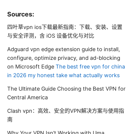
Sources:
四叶草vpn ios下载最新指南：下载、安装、设置
与安全评测，含 iOS 设备优化与对比
Adguard vpn edge extension guide to install,
configure, optimize privacy, and ad-blocking
on Microsoft Edge
The best free vpn for china
in 2026 my honest take what actually works
The Ultimate Guide Choosing the Best VPN for
Central America
Clash vpn：高效、安全的VPN解决方案与使用指
南
Why Your VPN Isn’t Working with Uma