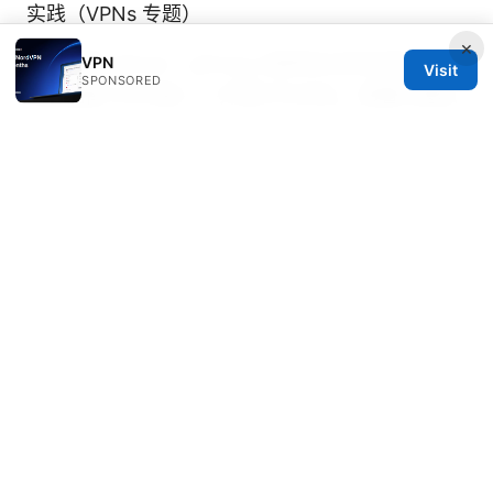
实践（VPNs 专题）
×
Vpn推荐 github：github上值得关注的开源vpn项
VPN
Visit
SPONSORED
目和指南 2025版——开源VPN对比、部署与隐私
指南
Nordvpn extension for edge your quick
guide to download install and use: A
Comprehensive Video Guide for
Speedworlddragway
En btdig com 被封了么：VPN 方案全解與實戰指
南
最好的机场VPN使用指南：在机场Wi-Fi下的隐私
保护、解锁内容与高速连接技巧
手机怎么用vpn翻墙：2026年终极指南（超详细教
程+推荐）