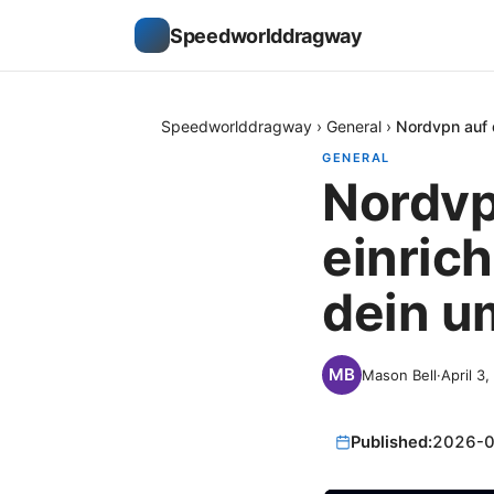
Speedworlddragway
Speedworlddragway
›
General
›
Nordvpn auf 
GENERAL
Nordvp
einric
dein u
Mason Bell
·
April 3
Published:
2026-