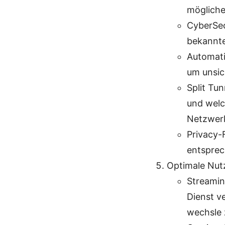
mögliche
CyberSec
bekannte
Automati
um unsic
Split Tu
und welc
Netzwerk
Privacy-
entsprec
Optimale Nut
Streamin
Dienst v
wechsle 