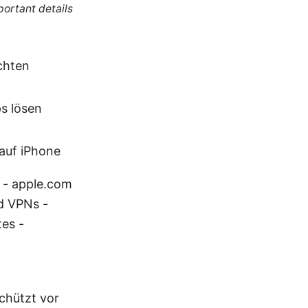
portant details
chten
s lösen
auf iPhone
 - apple.com
d VPNs -
es -
schützt vor