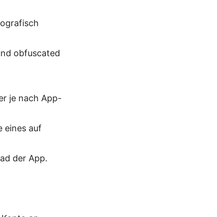
eografisch
und obfuscated
er je nach App-
 eines auf
oad der App.