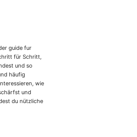
er guide fur
ritt für Schritt,
indest und so
und häufig
interessieren, wie
schärfst und
dest du nützliche