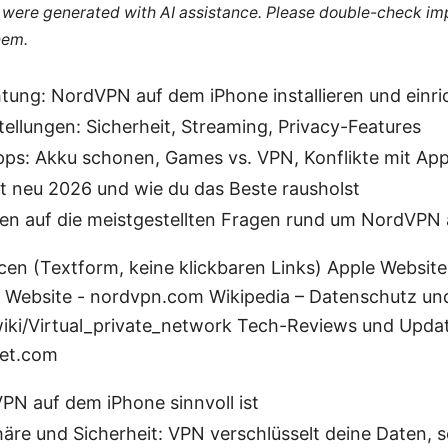
le were generated with AI assistance. Please double-check im
hem.
htung: NordVPN auf dem iPhone installieren und einri
tellungen: Sicherheit, Streaming, Privacy-Features
pps: Akku schonen, Games vs. VPN, Konflikte mit App
t neu 2026 und wie du das Beste rausholst
en auf die meistgestellten Fragen rund um NordVPN 
cen (Textform, keine klickbaren Links) Apple Website
e Website - nordvpn.com Wikipedia – Datenschutz un
wiki/Virtual_private_network Tech-Reviews und Updat
net.com
N auf dem iPhone sinnvoll ist
häre und Sicherheit: VPN verschlüsselt deine Daten, 