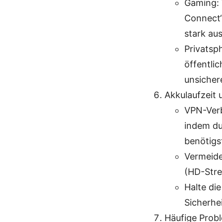
Gaming: 
Connect“
stark aus
Privatsp
öffentli
unsicher
Akkulaufzeit 
VPN-Verb
indem du
benötigs
Vermeide
(HD-Stre
Halte di
Sicherhe
Häufige Prob