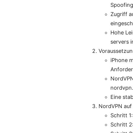
Spoofing
Zugriff a
eingesch
Hohe Lei
servers 
Voraussetzun
iPhone m
Anforder
NordVPN-
nordvpn
Eine sta
NordVPN auf d
Schritt 
Schritt 2