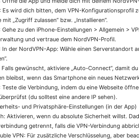
3: Öffne die App und melde dich mit deinem NordVPN
4: Es wird dich bitten, dem VPN-Konfigurationsprofil z
 mit „Zugriff zulassen“ bzw. „Installieren“.
5: Gehe zu den iPhone-Einstellungen > Allgemein > V
rwaltung und vertraue dem NordVPN-Profil.
6: In der NordVPN-App: Wähle einen Serverstandort a
n“.
7: Falls gewünscht, aktiviere „Auto-Connect“, damit d
n bleibst, wenn das Smartphone ein neues Netzwerk
8: Teste die Verbindung, indem du eine Webseite öffne
berprüfst (du solltest eine andere IP sehen).
erheits- und Privatsphäre-Einstellungen (in der App)
ch: Aktivieren, wenn du absolute Sicherheit willst. Da
verbindung getrennt, falls die VPN-Verbindung abbric
ble VPN: Für zusätzliche Verschlüsselung, aber bea