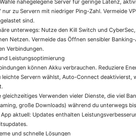
Wähle nahegelegene Server für geringe Latenz, aktiv
 nur zu Servern mit niedriger Ping-Zahl. Vermeide VP
gelastet sind.
häre unterwegs: Nutze den Kill Switch und CyberSec,
chen Netzen. Vermeide das Öffnen sensibler Banking-
en Verbindungen.
und Leistungsoptimierung
indungen können Akku verbrauchen. Reduziere Ener
 leichte Servern wählst, Auto-Connect deaktivierst,
t.
 gleichzeitiges Verwenden vieler Dienste, die viel Ba
aming, große Downloads) während du unterwegs bis
e App aktuell: Updates enthalten Leistungsverbesser
itsupdates.
leme und schnelle Lösungen