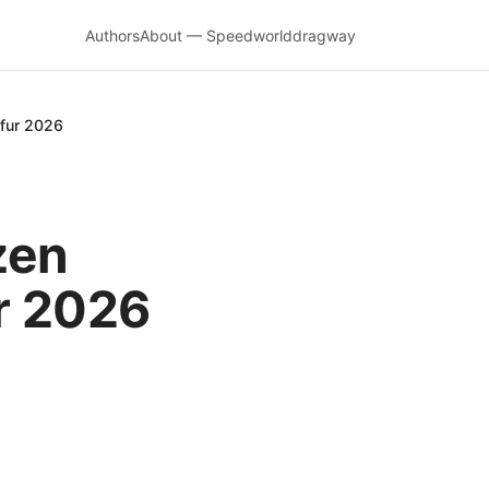
Authors
About — Speedworlddragway
 fur 2026
zen
r 2026