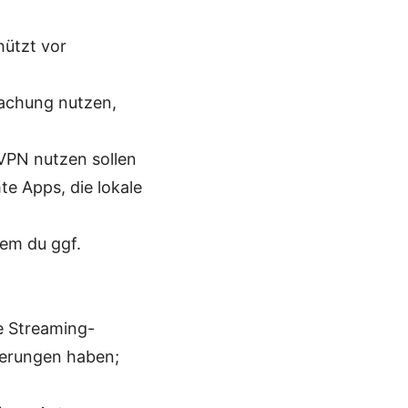
hützt vor
achung nutzen,
 VPN nutzen sollen
e Apps, die lokale
em du ggf.
e Streaming-
ierungen haben;