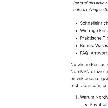
Parts of this artic
before relying on t
Schnelleinric
Wichtige Eins
Praktische Ti
Bonus: Was is
FAQ: Antwort
Nützliche Ressour
NordVPN offiziell
en.wikipedia.org/
techradar.com, c
Warum NordVP
Privatsp