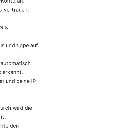
-Konto an.
u vertrauen.
PN &
us und tippe auf
u automatisch
 erkennt.
st und deine IP-
durch wird die
ht.
chte den