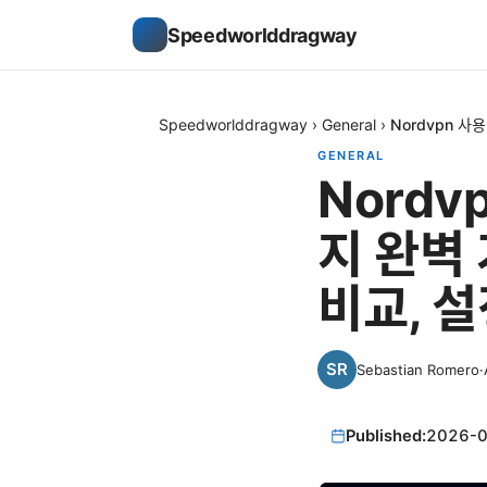
Speedworlddragway
Speedworlddragway
›
General
›
Nordvpn 사
GENERAL
Nord
지 완벽 
비교, 설
Sebastian Romero
·
Published:
2026-