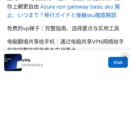
你上網更自由
Azure vpn gateway basic sku 廃
止、いつまで？移行ガイドと後継sku徹底解説
免费的vp梯子：完整指南、选择要点与实用工具
电脑翻墙共享给手机：通过电脑共享VPN网络给手
机的完整实现指南与实战要点
×
VPN
Visit
SPONSORED
© Speedworlddragway 2026
Speedworlddragway Group LLC
100 W 1st Street
Los Angeles, CA, 90013
US