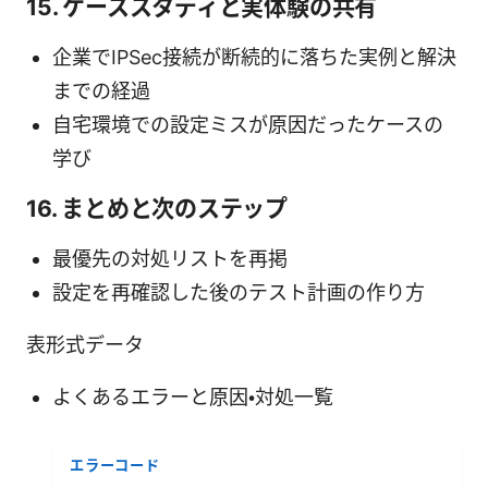
15. ケーススタディと実体験の共有
企業でIPSec接続が断続的に落ちた実例と解決
までの経過
自宅環境での設定ミスが原因だったケースの
学び
16. まとめと次のステップ
最優先の対処リストを再掲
設定を再確認した後のテスト計画の作り方
表形式データ
よくあるエラーと原因・対処一覧
エラーコード
主