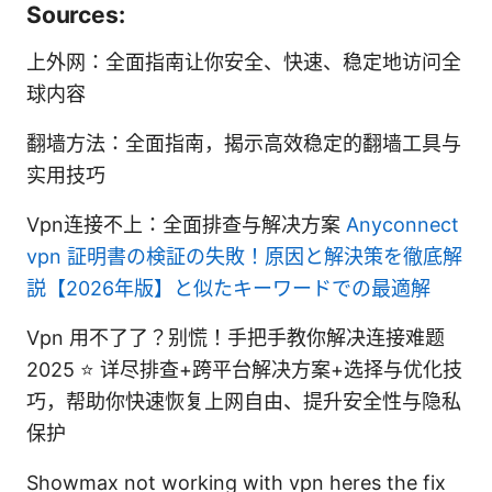
Sources:
上外网：全面指南让你安全、快速、稳定地访问全
球内容
翻墙方法：全面指南，揭示高效稳定的翻墙工具与
实用技巧
Vpn连接不上：全面排查与解决方案
Anyconnect
vpn 証明書の検証の失敗！原因と解決策を徹底解
説【2026年版】と似たキーワードでの最適解
Vpn 用不了了？别慌！手把手教你解决连接难题
2025 ⭐ 详尽排查+跨平台解决方案+选择与优化技
巧，帮助你快速恢复上网自由、提升安全性与隐私
保护
Showmax not working with vpn heres the fix