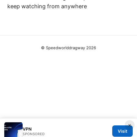
keep watching from anywhere
© Speedworlddragway 2026
×
VPN
Visit
SPONSORED