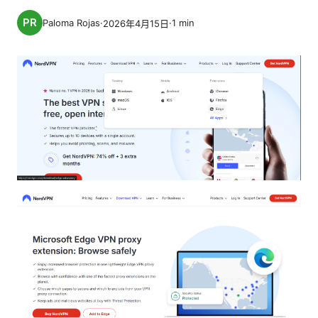
Paloma Rojas
·
·
1
min
2026年4月15日