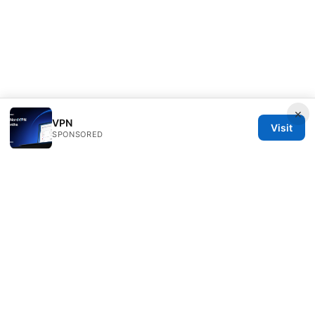
×
VPN
Visit
SPONSORED
Speedworlddragway Group LLC
100 W 1st Street
Los Angeles, CA, 90013
US
editorial@speedworlddragway.com
+1-212-555-0168
About
Privacy Policy
Terms of Use