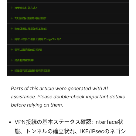
Parts of this article were generated with AI
assistance. Please double-check important details
before relying on them.
VPN接続の基本ステータス確認: interface状
態、トンネルの確立状況、IKE/IPsecのネゴシ