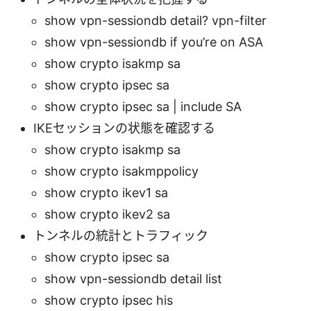
show vpn-sessiondb detail? vpn-filter
show vpn-sessiondb if you’re on ASA
show crypto isakmp sa
show crypto ipsec sa
show crypto ipsec sa | include SA
IKEセッションの状態を確認する
show crypto isakmp sa
show crypto isakmppolicy
show crypto ikev1 sa
show crypto ikev2 sa
トンネルの統計とトラフィック
show crypto ipsec sa
show vpn-sessiondb detail list
show crypto ipsec his