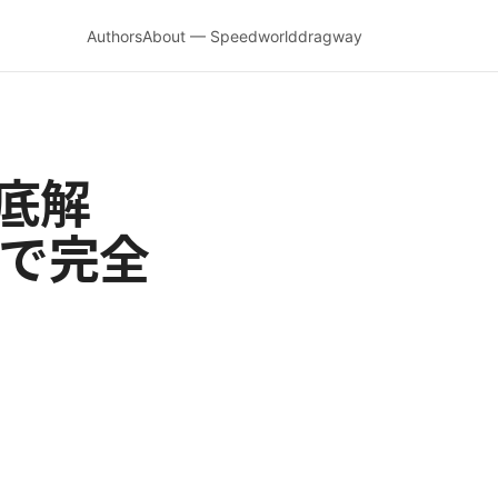
Authors
About — Speedworlddragway
徹底解
ドで完全