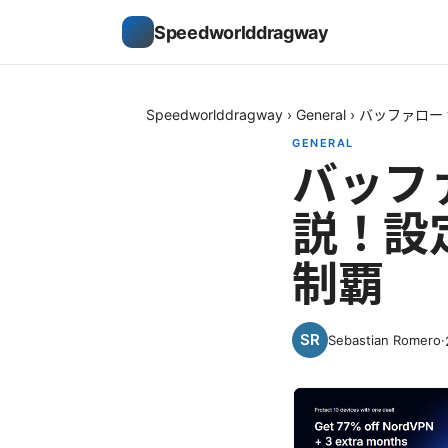
Speedworlddragway
Speedworlddragway
›
General
›
バッファロー
GENERAL
バッフ
説！設
制覇
Sebastian Romero
·