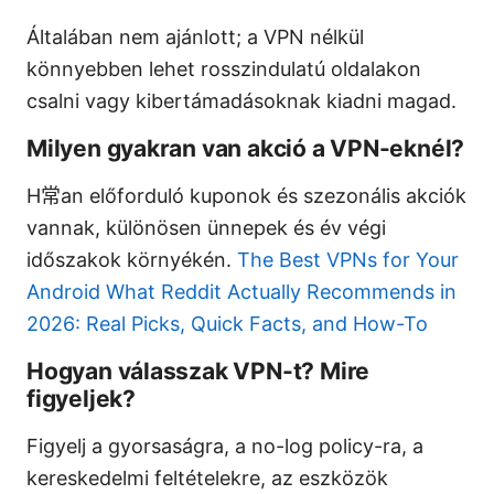
Általában nem ajánlott; a VPN nélkül
könnyebben lehet rosszindulatú oldalakon
csalni vagy kibertámadásoknak kiadni magad.
Milyen gyakran van akció a VPN-eknél?
H常an előforduló kuponok és szezonális akciók
vannak, különösen ünnepek és év végi
időszakok környékén.
The Best VPNs for Your
Android What Reddit Actually Recommends in
2026: Real Picks, Quick Facts, and How-To
Hogyan válasszak VPN-t? Mire
figyeljek?
Figyelj a gyorsaságra, a no-log policy-ra, a
kereskedelmi feltételekre, az eszközök