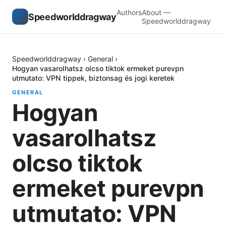
Authors
About —
Speedworlddragway
Speedworlddragway
Speedworlddragway
›
General
›
Hogyan vasarolhatsz olcso tiktok ermeket purevpn
utmutato: VPN tippek, biztonsag és jogi keretek
GENERAL
Hogyan
vasarolhatsz
olcso tiktok
ermeket purevpn
utmutato: VPN