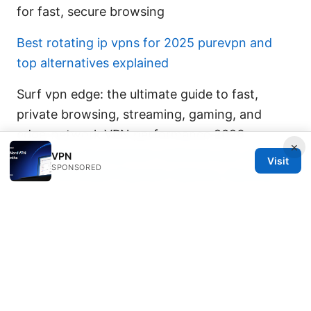
for fast, secure browsing
Best rotating ip vpns for 2025 purevpn and
top alternatives explained
Surf vpn edge: the ultimate guide to fast,
private browsing, streaming, gaming, and
edge-network VPN performance 2026
×
Surfshark vpn payment methods your ultimate
VPN
Visit
SPONSORED
guide: Surfshark Payment Options, Security,
and Tips for 2026
Vpn公司全面指南：选择、设置与优化 VPN 公
司、隐私保护、跨境访问与流媒体解锁要点
Nordvpn How Many Devices Can You Actually
Use The Full Story: A Clear, Up-to-Date Guide