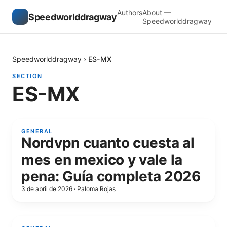
Authors
About —
Speedworlddragway
Speedworlddragway
Speedworlddragway
›
ES-MX
SECTION
ES-MX
GENERAL
Nordvpn cuanto cuesta al
mes en mexico y vale la
pena: Guía completa 2026
3 de abril de 2026
·
Paloma Rojas