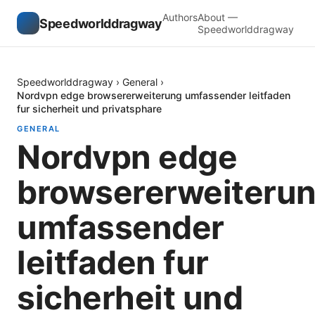
Authors
About —
Speedworlddragway
Speedworlddragway
Speedworlddragway
›
General
›
Nordvpn edge browsererweiterung umfassender leitfaden
fur sicherheit und privatsphare
GENERAL
Nordvpn edge
browsererweiteru
umfassender
leitfaden fur
sicherheit und