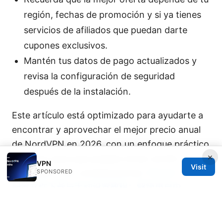
región, fechas de promoción y si ya tienes
servicios de afiliados que puedan darte
cupones exclusivos.
Mantén tus datos de pago actualizados y
revisa la configuración de seguridad
después de la instalación.
Este artículo está optimizado para ayudarte a
encontrar y aprovechar el mejor precio anual
de NordVPN en 2026, con un enfoque práctico
×
y directo para que puedas tomar acción de
VPN
Visit
inmediato y sin complicaciones.
Proton ⭐ vpn
SPONSORED
配置文件下载与手动设置教程：解锁更自由
Sources: