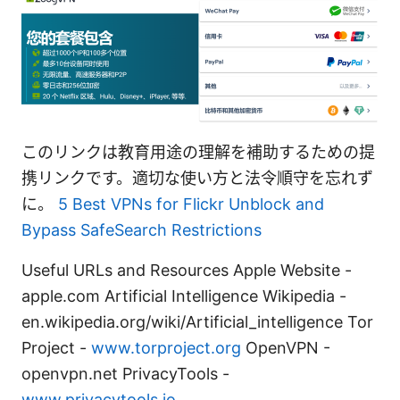
このリンクは教育用途の理解を補助するための提
携リンクです。適切な使い方と法令順守を忘れず
に。
5 Best VPNs for Flickr Unblock and
Bypass SafeSearch Restrictions
Useful URLs and Resources Apple Website -
apple.com Artificial Intelligence Wikipedia -
en.wikipedia.org/wiki/Artificial_intelligence Tor
Project -
www.torproject.org
OpenVPN -
openvpn.net PrivacyTools -
www.privacytools.io