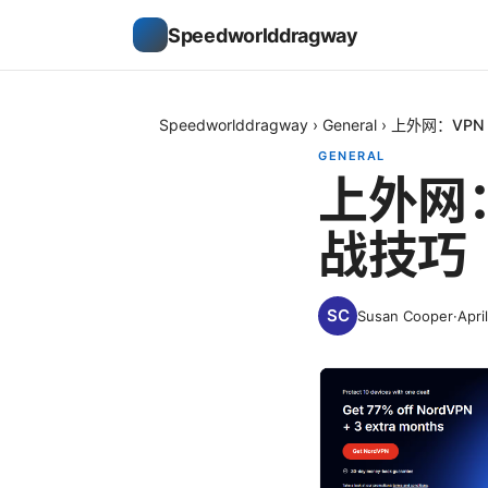
Speedworlddragway
Speedworlddragway
›
General
›
上外网：VP
GENERAL
上外网
战技巧
Susan Cooper
·
Apri