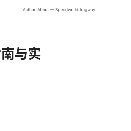
Authors
About — Speedworlddragway
指南与实