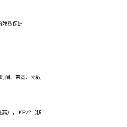
强的隐私保护
接时间、带宽、元数
性高），IKEv2（移