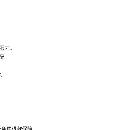
服力。
分配。
性。
无条件退款保障。